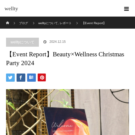
wellty
ホーム
ブログ
welltyについて
,
レポート
【Event Report】
Beauty×Wellness Christmas Party 2024
2024.12.15
welltyについて
【Event Report】Beauty×Wellness Christmas
Party 2024