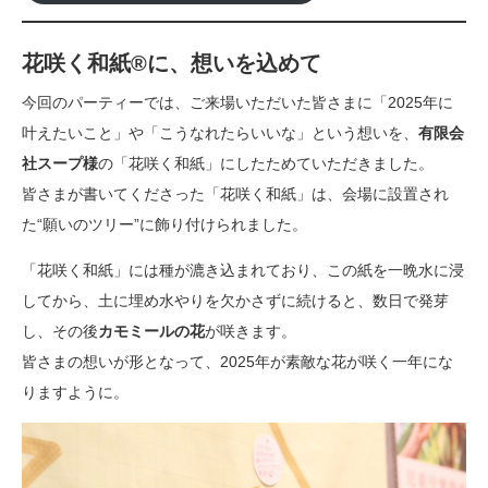
花咲く和紙®️に、想いを込めて
今回のパーティーでは、ご来場いただいた皆さまに「2025年に
叶えたいこと」や「こうなれたらいいな」という想いを、
有限会
社スープ様
の「花咲く和紙」にしたためていただきました。
皆さまが書いてくださった「花咲く和紙」は、会場に設置され
た“願いのツリー”に飾り付けられました。
「花咲く和紙」には種が漉き込まれており、この紙を一晩水に浸
してから、土に埋め水やりを欠かさずに続けると、数日で発芽
し、その後
カモミールの花
が咲きます。
皆さまの想いが形となって、2025年が素敵な花が咲く一年にな
りますように。