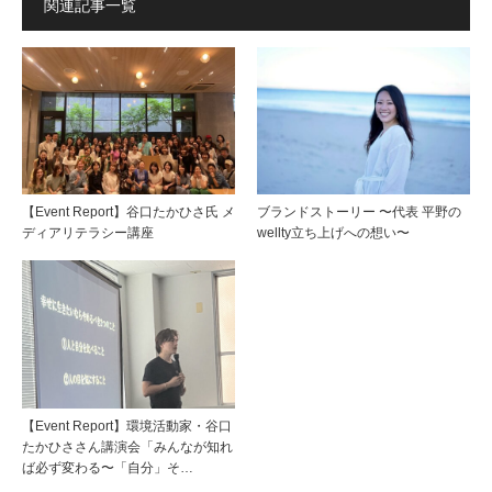
関連記事一覧
【Event Report】谷口たかひさ氏 メ
ブランドストーリー 〜代表 平野の
ディアリテラシー講座
wellty立ち上げへの想い〜
【Event Report】環境活動家・谷口
たかひささん講演会「みんなが知れ
ば必ず変わる〜「自分」そ…